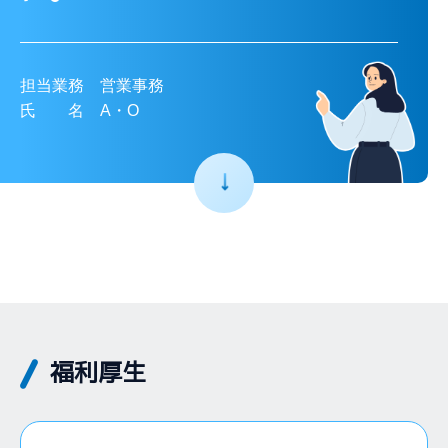
担当業務 営業事務
氏 名 A・O
福利厚生